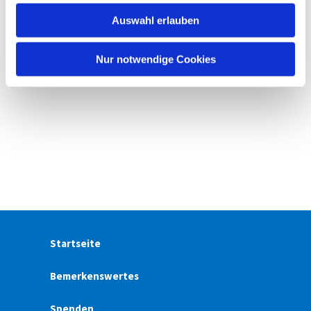
w
Auswahl erlauben
a
h
l
Nur notwendige Cookies
Startseite
Bemerkenswertes
Spenden