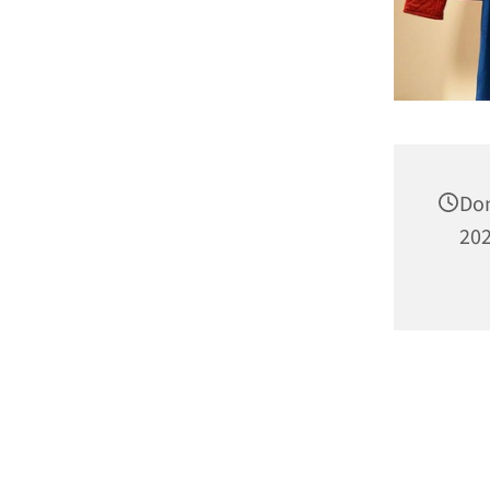
Don
202