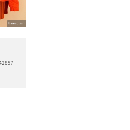
© unsplash
,
 42857