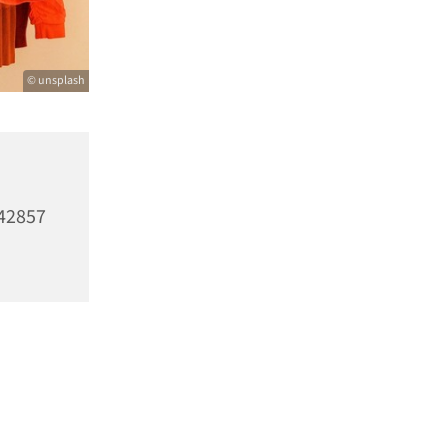
© unsplash
,
 42857