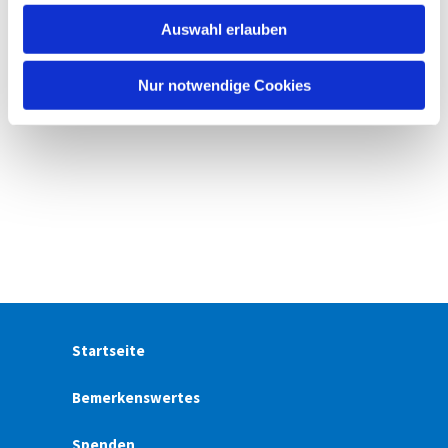
w
Auswahl erlauben
a
h
l
Nur notwendige Cookies
Startseite
Bemerkenswertes
Spenden